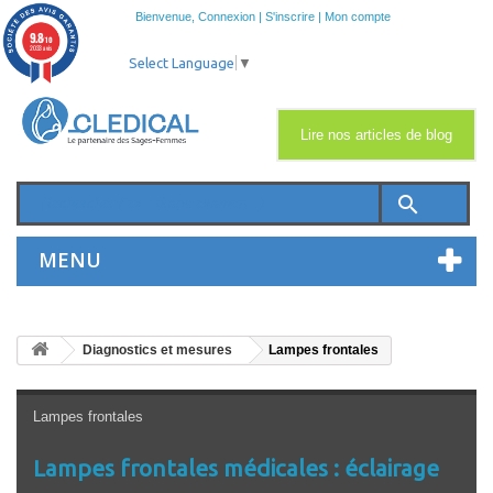
Bienvenue,
Connexion
|
S'inscrire
|
Mon compte
9.8
/10
2033 avis
Select Language
▼
Lire nos articles de blog
search
MENU
Diagnostics et mesures
Lampes frontales
Lampes frontales
Lampes frontales médicales : éclairage