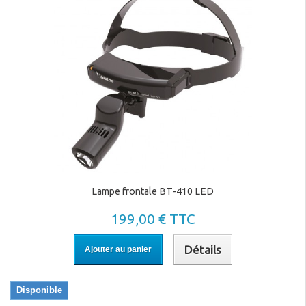
frontales médicales ?
Qualité professionnelle
: fabriquées avec des matériaux
robustes, elles garantissent une longue durée de vie.
Confort d’utilisation
: réglables pour un ajustement parfait et un
port sans fatigue.
Polyvalence
: adaptées aux spécialités comme l’ORL, la
chirurgie, la gynécologie, et bien plus encore.
Une solution d’éclairage
Lampe frontale BT-410 LED
indispensable
199,00 € TTC
Les lampes frontales médicales de CLEDICAL offrent un éclairage
directionnel fiable et performant, permettant aux professionnels de
Détails
Ajouter au panier
santé de travailler dans des conditions optimales, même dans les
environnements faiblement éclairés.
Disponible