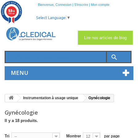
Bienvenue,
Connexion
|
S'inscrire
|
Mon compte
9.8
/10
2033 avis
Select Language
▼
Lire nos articles de blog
search
MENU
Instrumentation à usage unique
Gynécologie
Gynécologie
Il y a 18 produits.
Tri
Montrer
par page
--
12