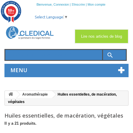
Bienvenue,
Connexion
|
S'inscrire
|
Mon compte
9.8
/10
2033 avis
Select Language
▼
Lire nos articles de blog
search
MENU
Aromathérapie
Huiles essentielles, de macération,
végétales
Huiles essentielles, de macération, végétales
Il y a 21 produits.