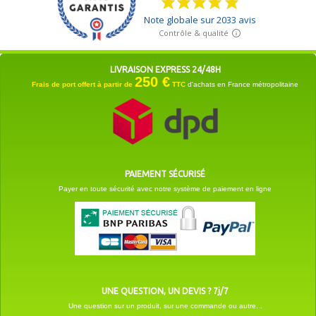
LIVRAISON EXPRESS 24/48H
250 €
Frais de port offert à partir de
TTC
d'achats en France métropolitaine
PAIEMENT SÉCURISÉ
Payer en toute sécurité avec notre système de paiement en ligne
UNE QUESTION, UN DEVIS ? 7j/7
Une question sur un produit, sur une commande ou autre...