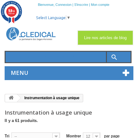
Bienvenue,
Connexion
|
S'inscrire
|
Mon compte
9.8
/10
2033 avis
Select Language
▼
Lire nos articles de blog
search
MENU
Instrumentation à usage unique
Instrumentation à usage unique
Il y a 61 produits.
Tri
Montrer
par page
--
12