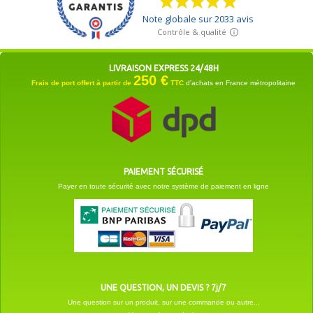
LIVRAISON EXPRESS 24/48H
250 €
Frais de port offert à partir de
TTC
d'achats en France métropolitaine
PAIEMENT SÉCURISÉ
Payer en toute sécurité avec notre système de paiement en ligne
UNE QUESTION, UN DEVIS ? 7j/7
Une question sur un produit, sur une commande ou autre...