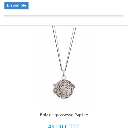
Gel rafraîchissant glycériné
: pour soulager les jambes lourdes
Disponible
et offrir une sensation de légèreté.
Hygiène et bien-être au
quotidien
Lunacopine transparente
: une solution hygiénique et
économique pour les jeunes mamans.
Pourquoi choisir nos produits
pour maman ?
Adaptés aux besoins des femmes
: formulations sûres et
matériaux de qualité.
Confort et praticité
: des solutions pensées pour simplifier le
quotidien des mamans.
Bola de grossesse Papilee
Esthétique et fonctionnalité
: des articles élégants et efficaces,
parfaits pour accompagner la maternité.
49,00 € TTC