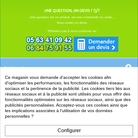
UNE QUESTION, UN DEVIS ? 7j/7
Une question sur un produit, sur une commande ou autre...
Vous voulez un devis.
N'hésitez pas à nous contacter au
Catégories
Ce magasin vous demande d'accepter les cookies afin
EN SAVOIR +
d'optimiser les performances, les fonctionnalités des réseaux
sociaux et la pertinence de la publicité. Les cookies tiers liés aux
PRATIQUE
réseaux sociaux et à la publicité sont utilisés pour vous offrir des
fonctionnalités optimisées sur les réseaux sociaux, ainsi que des
LIENS
publicités personnalisées. Acceptez-vous ces cookies ainsi que
les implications associées à l'utilisation de vos données
personnelles ?
Configurer