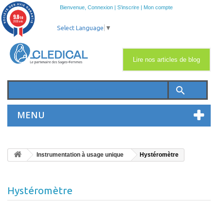
Bienvenue,
Connexion
|
S'inscrire
|
Mon compte
9.8
/10
2033 avis
Select Language
▼
Lire nos articles de blog
search
MENU
Instrumentation à usage unique
Hystéromètre
Hystéromètre