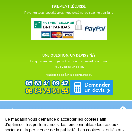
PAIEMENT SÉCURISÉ
Payer en toute sécurité avec notre système de paiement en ligne
UNE QUESTION, UN DEVIS ? 7j/7
Une question sur un produit, sur une commande ou autre...
Vous voulez un devis.
N'hésitez pas à nous contacter au
Catégories
Ce magasin vous demande d'accepter les cookies afin
EN SAVOIR +
d'optimiser les performances, les fonctionnalités des réseaux
sociaux et la pertinence de la publicité. Les cookies tiers liés aux