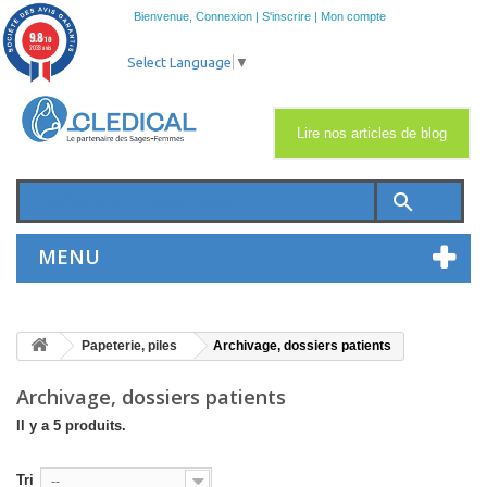
Bienvenue,
Connexion
|
S'inscrire
|
Mon compte
9.8
/10
2033 avis
Select Language
▼
Lire nos articles de blog
search
MENU
Papeterie, piles
Archivage, dossiers patients
Archivage, dossiers patients
Il y a 5 produits.
Tri
--