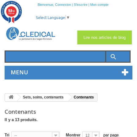
Bienvenue,
Connexion
|
S'inscrire
|
Mon compte
9.8
/10
2033 avis
Select Language
▼
Lire nos articles de blog
search
MENU
Sets, soins, contenants
Contenants
Contenants
Il y a 13 produits.
Tri
Montrer
par page
--
12