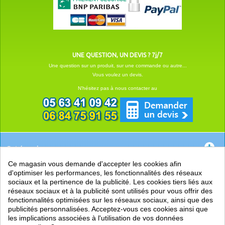
UNE QUESTION, UN DEVIS ? 7j/7
Une question sur un produit, sur une commande ou autre...
Vous voulez un devis.
N'hésitez pas à nous contacter au
Catégories
Ce magasin vous demande d'accepter les cookies afin
EN SAVOIR +
d'optimiser les performances, les fonctionnalités des réseaux
sociaux et la pertinence de la publicité. Les cookies tiers liés aux
PRATIQUE
réseaux sociaux et à la publicité sont utilisés pour vous offrir des
fonctionnalités optimisées sur les réseaux sociaux, ainsi que des
LIENS
publicités personnalisées. Acceptez-vous ces cookies ainsi que
les implications associées à l'utilisation de vos données