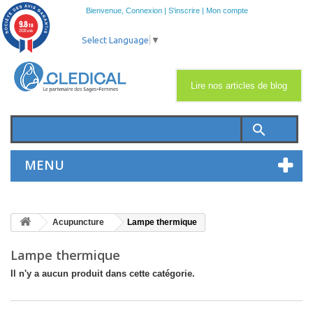
Bienvenue,
Connexion
|
S'inscrire
|
Mon compte
9.8
/10
2033 avis
Select Language
▼
Lire nos articles de blog
search
MENU
Acupuncture
Lampe thermique
Lampe thermique
Il n'y a aucun produit dans cette catégorie.