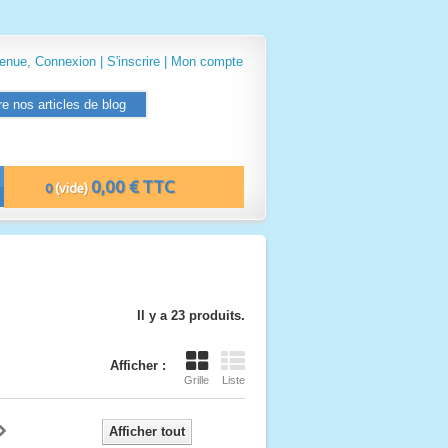
venue,
Connexion
|
S'inscrire
|
Mon compte
re nos articles de blog
0,00 € TTC
0
(vide)
Il y a 23 produits.
Afficher :
Grille
Liste
Afficher tout