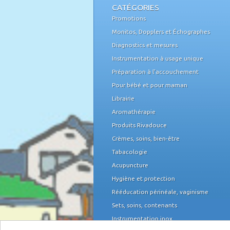
CATÉGORIES
Promotions
Monitos, Dopplers et Échographes
Diagnostics et mesures
Instrumentation à usage unique
Préparation à l'accouchement
Pour bébé et pour maman
Librairie
Aromathérapie
Produits Rivadouce
Crèmes, soins, bien-être
Tabacologie
Acupuncture
Hygiène et protection
Rééducation périnéale, vaginisme
Sets, soins, contenants
Instrumentation inox