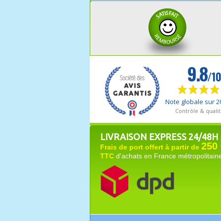
LIVRAISON EXPRESS 24/48H
250 
Frais de port offert à partir de
TTC
d'achats en France métropolitain