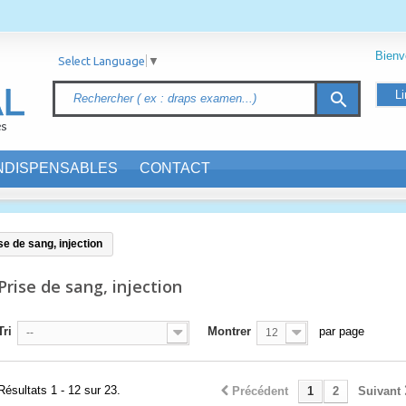
Bien
Select Language
▼
Li
search
INDISPENSABLES
CONTACT
se de sang, injection
Prise de sang, injection
Tri
Montrer
par page
--
12
Résultats 1 - 12 sur 23.
Précédent
1
2
Suivant