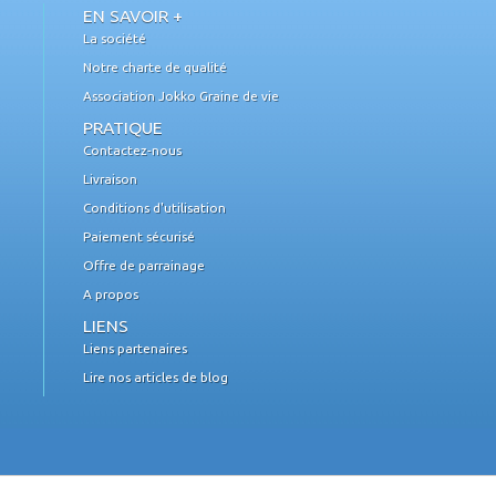
EN SAVOIR +
La société
Notre charte de qualité
Association Jokko Graine de vie
PRATIQUE
Contactez-nous
Livraison
Conditions d'utilisation
Paiement sécurisé
Offre de parrainage
A propos
LIENS
Liens partenaires
Lire nos articles de blog