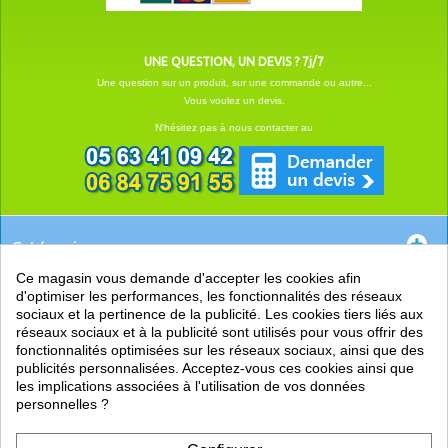
UNE QUESTION, UN DEVIS ? 7j/7
Une question sur un produit, sur une commande ou autre...
Vous voulez un devis.
N'hésitez pas à nous contacter au
Catégories
Ce magasin vous demande d'accepter les cookies afin
EN SAVOIR +
d'optimiser les performances, les fonctionnalités des réseaux
sociaux et la pertinence de la publicité. Les cookies tiers liés aux
PRATIQUE
réseaux sociaux et à la publicité sont utilisés pour vous offrir des
fonctionnalités optimisées sur les réseaux sociaux, ainsi que des
LIENS
publicités personnalisées. Acceptez-vous ces cookies ainsi que
les implications associées à l'utilisation de vos données
personnelles ?