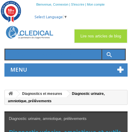
Bienvenue,
Connexion
|
S'inscrire
|
Mon compte
9.8
/10
2033 avis
Select Language
▼
Lire nos articles de blog
search
MENU
Diagnostics et mesures
Diagnostic urinaire,
amniotique, prélèvements
Diagnostic urinaire, amniotique, prélèvements