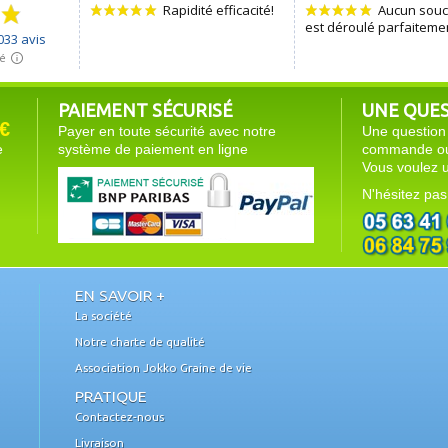
PAIEMENT SÉCURISÉ
UNE QUEST
€
Payer en toute sécurité avec notre
Une question 
e
système de paiement en ligne
commande ou 
Vous voulez u
N'hésitez pas
EN SAVOIR +
La société
Notre charte de qualité
Association Jokko Graine de vie
PRATIQUE
Contactez-nous
Livraison