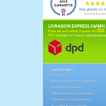
LIVRAISON EXPRESS 24/48H
250 
Frais de port offert à partir de
TTC
d'achats en France métropolitain
CATÉGORIES
Promotions
Monitos, Dopplers et Échographes
Diagnostics et mesures
Instrumentation à usage unique
Préparation à l'accouchement
Pour bébé et pour maman