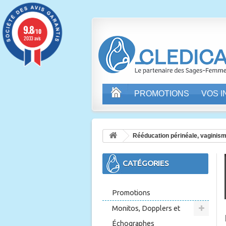
9.8
/10
2033 avis
PROMOTIONS
VOS 
Rééducation périnéale, vaginis
CATÉGORIES
Promotions
Monitos, Dopplers et
Échographes