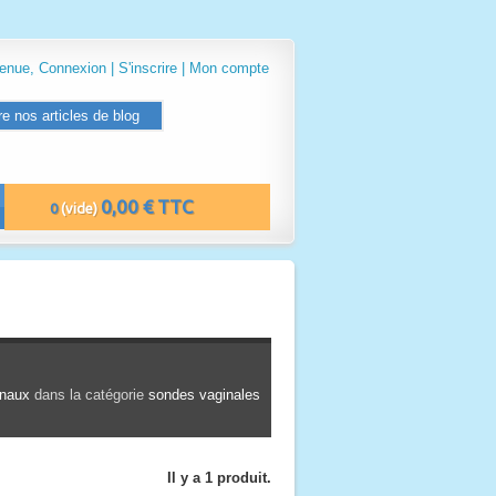
venue,
Connexion
|
S'inscrire
|
Mon compte
re nos articles de blog
0,00 € TTC
0
(vide)
inaux
dans la catégorie
sondes vaginales
Il y a 1 produit.