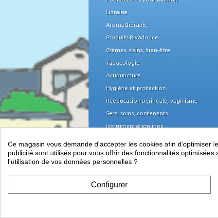
Librairie
Aromathérapie
Produits Rivadouce
Crèmes, soins, bien-être
Tabacologie
Acupuncture
Hygiène et protection
Rééducation périnéale, vaginisme
Sets, soins, contenants
Instrumentation inox
Domicile et organisation
Ce magasin vous demande d'accepter les cookies afin d'optimiser les 
Mobilier médical
publicité sont utilisés pour vous offrir des fonctionnalités optimisé
l'utilisation de vos données personnelles ?
Équipement du cabinet
Papeterie, piles
Configurer
Télétransmission, informatique et TPE
Vos indispensables