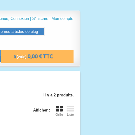
venue,
Connexion
|
S'inscrire
|
Mon compte
re nos articles de blog
0,00 € TTC
0
(vide)
Il y a 2 produits.
Afficher :
Grille
Liste