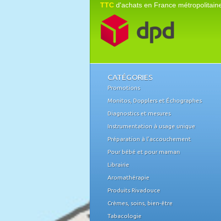
TTC
d'achats en France métropolitain
CATÉGORIES
Promotions
Monitos, Dopplers et Échographes
Diagnostics et mesures
Instrumentation à usage unique
Préparation à l'accouchement
Pour bébé et pour maman
Librairie
Aromathérapie
Produits Rivadouce
Crèmes, soins, bien-être
Tabacologie