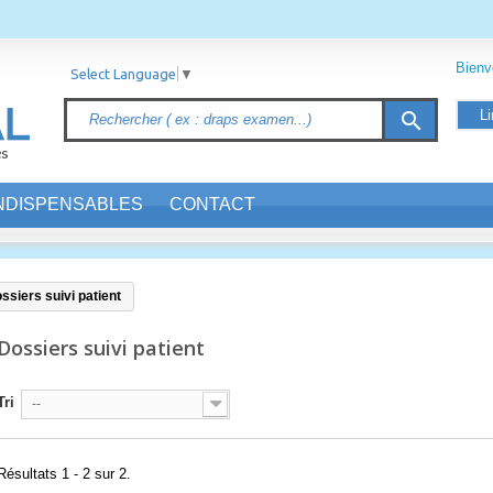
Bien
Select Language
▼
Li
search
INDISPENSABLES
CONTACT
ssiers suivi patient
Dossiers suivi patient
Tri
--
Résultats 1 - 2 sur 2.