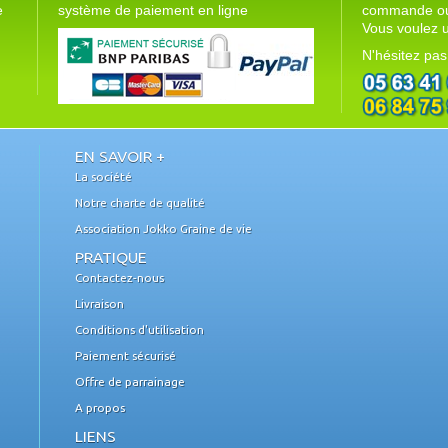
e
système de paiement en ligne
commande ou 
Vous voulez u
N'hésitez pas
EN SAVOIR +
La société
Notre charte de qualité
Association Jokko Graine de vie
PRATIQUE
Contactez-nous
Livraison
Conditions d'utilisation
Paiement sécurisé
Offre de parrainage
A propos
LIENS