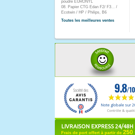
poudre EURONYL
08. Papier CTG Edan F2/ F3... /
Ecotwin / HP / Philips, B6
Toutes les meilleures ventes
LIVRAISON EXPRESS 24/48H
250 
Frais de port offert à partir de