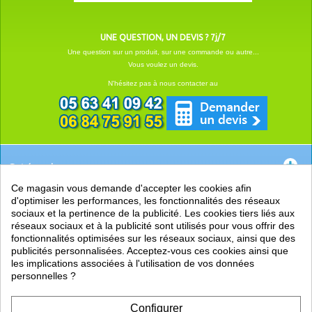
UNE QUESTION, UN DEVIS ? 7j/7
Une question sur un produit, sur une commande ou autre...
Vous voulez un devis.
N'hésitez pas à nous contacter au
Catégories
Ce magasin vous demande d'accepter les cookies afin
EN SAVOIR +
d'optimiser les performances, les fonctionnalités des réseaux
sociaux et la pertinence de la publicité. Les cookies tiers liés aux
PRATIQUE
réseaux sociaux et à la publicité sont utilisés pour vous offrir des
fonctionnalités optimisées sur les réseaux sociaux, ainsi que des
LIENS
publicités personnalisées. Acceptez-vous ces cookies ainsi que
les implications associées à l'utilisation de vos données
personnelles ?
Configurer