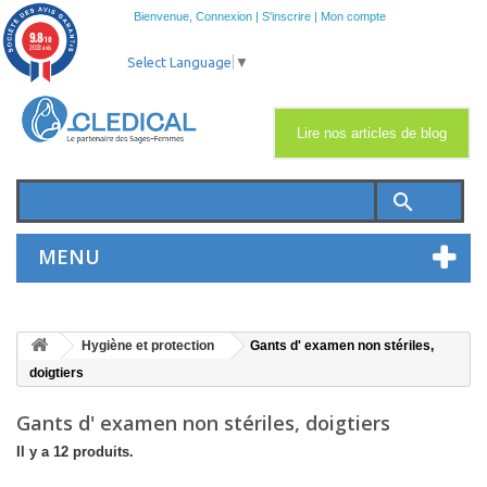
Bienvenue,
Connexion
|
S'inscrire
|
Mon compte
9.8
/10
2033 avis
Select Language
▼
Lire nos articles de blog
search
MENU
Hygiène et protection
Gants d' examen non stériles,
doigtiers
Gants d' examen non stériles, doigtiers
Il y a 12 produits.