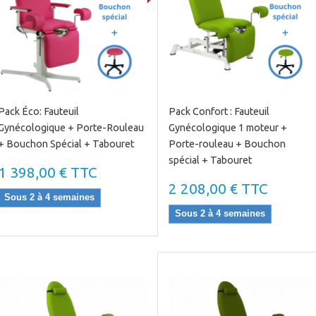
Nos produits sont conçus pour une utilisation intensive et respectent 
santé en matière de sécurité, d’hygiène et de durabilité.
Pack Éco: Fauteuil
Pack Confort : Fauteuil
Gynécologique + Porte-Rouleau
Gynécologique 1 moteur +
+ Bouchon Spécial + Tabouret
Porte-rouleau + Bouchon
spécial + Tabouret
1 398,00 € TTC
2 208,00 € TTC
Sous 2 à 4 semaines
Sous 2 à 4 semaines