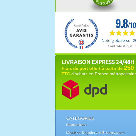
LIVRAISON EXPRESS 24/48H
250 
Frais de port offert à partir de
TTC
d'achats en France métropolitain
CATÉGORIES
Promotions
Monitos, Dopplers et Échographes