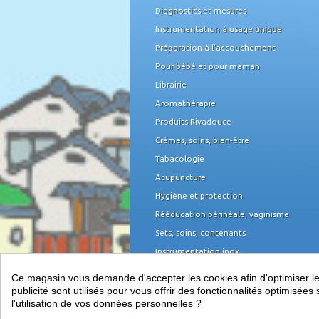
Diagnostics et mesures
Instrumentation à usage unique
Préparation à l'accouchement
Pour bébé et pour maman
Librairie
Aromathérapie
Produits Rivadouce
Crèmes, soins, bien-être
Tabacologie
Acupuncture
Hygiène et protection
Rééducation périnéale, vaginisme
Sets, soins, contenants
Instrumentation inox
Domicile et organisation
Ce magasin vous demande d'accepter les cookies afin d'optimiser les 
Mobilier médical
publicité sont utilisés pour vous offrir des fonctionnalités optimisé
l'utilisation de vos données personnelles ?
Équipement du cabinet