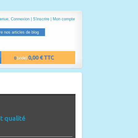
venue,
Connexion
|
S'inscrire
|
Mon compte
re nos articles de blog
0,00 € TTC
0
(vide)
t qualité