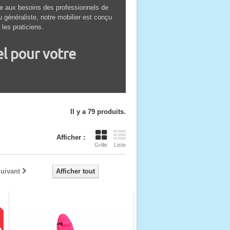
 aux besoins des professionnels de
généraliste, notre mobilier est conçu
 les praticiens.
l pour votre
ialisées, adaptés à toutes les pratiques.
Il y a 79 produits.
stabilité et mobilité.
es et autres options pour compléter vos
Afficher :
Grille
Liste
récis.
 accueillir vos patients.
uivant
Afficher tout
nformes aux normes
!