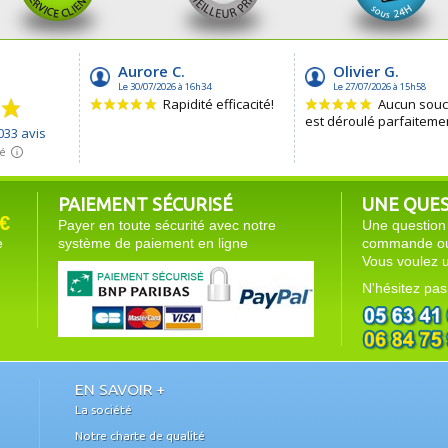
PAIEMENT SÉCURISÉ
UNE QUEST
€
Payer en toute sécurité avec notre
Une question 
e
système de paiement en ligne
commande ou 
Vous voulez u
N'hésitez pas
EN SAVOIR +
La société
Notre charte de qualité