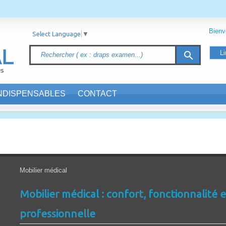
Bien
Select Language
▼
Li
search
INDISPENSABLES
CONTACT
Mobilier médical
Mobilier médical : confort, fonctionnalité e
professionnelle