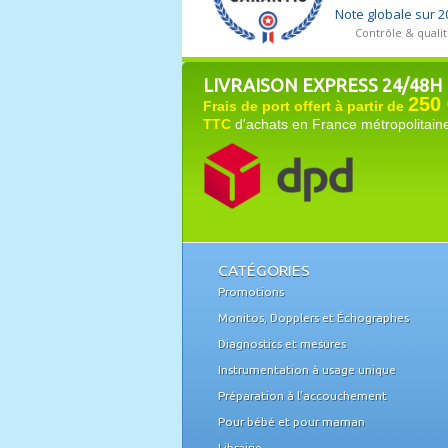
LIVRAISON EXPRESS 24/48H
250 
Frais de port offert à partir de
TTC
d'achats en France métropolitain
CATÉGORIES
Promotions
Monitos, Dopplers et Échographes
Diagnostics et mesures
Instrumentation à usage unique
Préparation à l'accouchement
Pour bébé et pour maman
Librairie