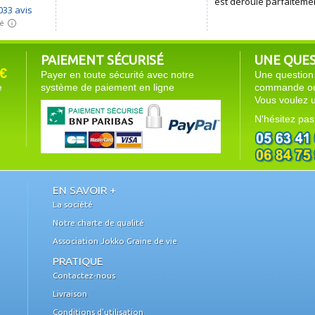
PAIEMENT SÉCURISÉ
UNE QUEST
€
Payer en toute sécurité avec notre
Une question 
e
système de paiement en ligne
commande ou 
Vous voulez u
N'hésitez pas
EN SAVOIR +
La société
Notre charte de qualité
Association Jokko Graine de vie
PRATIQUE
Contactez-nous
Livraison
Conditions d'utilisation