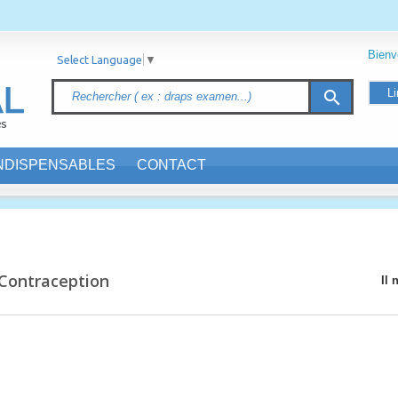
Bien
Select Language
▼
Li
search
INDISPENSABLES
CONTACT
Contraception
Il 