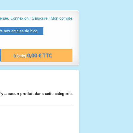
venue,
Connexion
|
S'inscrire
|
Mon compte
re nos articles de blog
0,00 € TTC
0
(vide)
n'y a aucun produit dans cette catégorie.