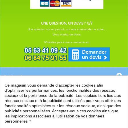
UNE QUESTION, UN DEVIS ? 7j/7
Une question sur un produit, sur une commande ou autre...
Vous voulez un devis.
N'hésitez pas à nous contacter au
Catégories
Ce magasin vous demande d'accepter les cookies afin
EN SAVOIR +
d'optimiser les performances, les fonctionnalités des réseaux
sociaux et la pertinence de la publicité. Les cookies tiers liés aux
PRATIQUE
réseaux sociaux et à la publicité sont utilisés pour vous offrir des
fonctionnalités optimisées sur les réseaux sociaux, ainsi que des
LIENS
publicités personnalisées. Acceptez-vous ces cookies ainsi que
les implications associées à l'utilisation de vos données
personnelles ?