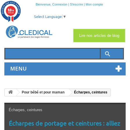
Bienvenue,
Connexion
|
S'inscrire
|
Mon compte
9.8
/10
2033 avis
Select Language
▼
Lire nos articles de blog
search
MENU
Pour bébé et pour maman
Écharpes, ceintures
Écharpes, ceintures
Écharpes de portage et ceintures : alliez