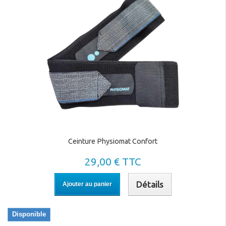
mois, pour des portages à l’avant, sur le côté ou dans le dos.
Matériaux de qualité
: tissus doux, respirants et extensibles
pour un confort maximal.
Ceintures de maintien :
soulagez les tensions pendant
la grossesse
La ceinture Physiomat Confort est idéale pour les futures mamans,
offrant un soutien lombaire et pelvien pendant la grossesse.
Ceinture Physiomat Confort
Soutien ciblé
: réduit les douleurs au dos et au bassin en
répartissant la charge.
29,00 € TTC
Facilité d’utilisation
: ajustable et discrète, elle s’adapte à
toutes les morphologies.
Détails
Ajouter au panier
Utilisation polyvalente
: recommandée pour les femmes
enceintes actives ou pour les séances de rééducation
postnatale.
Disponible