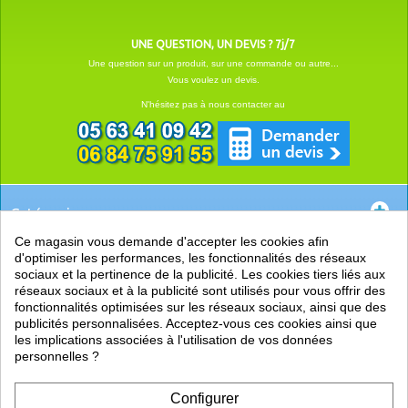
UNE QUESTION, UN DEVIS ? 7j/7
Une question sur un produit, sur une commande ou autre...
Vous voulez un devis.
N'hésitez pas à nous contacter au
Catégories
Ce magasin vous demande d'accepter les cookies afin
EN SAVOIR +
d'optimiser les performances, les fonctionnalités des réseaux
sociaux et la pertinence de la publicité. Les cookies tiers liés aux
PRATIQUE
réseaux sociaux et à la publicité sont utilisés pour vous offrir des
fonctionnalités optimisées sur les réseaux sociaux, ainsi que des
LIENS
publicités personnalisées. Acceptez-vous ces cookies ainsi que
les implications associées à l'utilisation de vos données
personnelles ?
Configurer