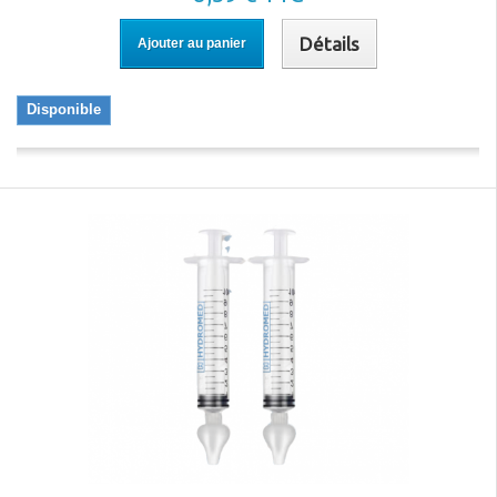
Découvrez notre gamme dédiée à l’univers de bébé et offrez-lui le
meilleur dès ses premiers jours. Commandez dès maintenant et
Détails
Ajouter au panier
profitez d’une livraison rapide.
Disponible