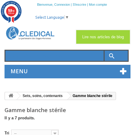
Bienvenue,
Connexion
|
S'inscrire
|
Mon compte
9.8
/10
2033 avis
Select Language
▼
Lire nos articles de blog
search
MENU
Sets, soins, contenants
Gamme blanche stérile
Gamme blanche stérile
Il y a 7 produits.
Tri
--