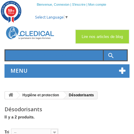
Bienvenue,
Connexion
|
S'inscrire
|
Mon compte
9.8
/10
2033 avis
Select Language
▼
Lire nos articles de blog
search
MENU
Hygiène et protection
Désodorisants
Désodorisants
Il y a 2 produits.
Tri
--