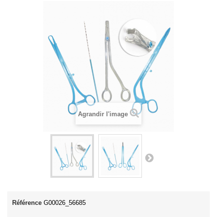
Agrandir l'image
Référence
G00026_56685