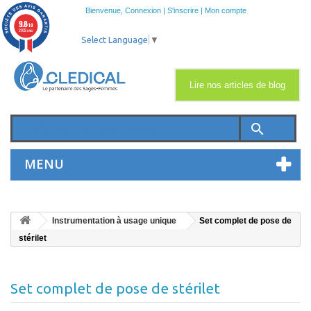
Bienvenue,
Connexion
|
S'inscrire
|
Mon compte
9.8
/10
2033 avis
Select Language
▼
Lire nos articles de blog
search
MENU
Instrumentation à usage unique
Set complet de pose de
stérilet
Set complet de pose de stérilet