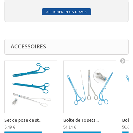
AFFICHER PLUS D'AVIS
ACCESSOIRES
Set de pose de st...
Boîte de 10 sets ...
Boîte 
5,49 €
54,14 €
56,85 