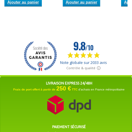
Ajouter au panier
Ajouter au panier
Ajou
LIVRAISON EXPRESS 24/48H
250 €
Frais de port offert à partir de
TTC
d'achats en France métropolitaine
PAIEMENT SÉCURISÉ