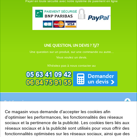
Payer en toute sécurité avec notre système de paiement en ligne
UNE QUESTION, UN DEVIS ? 7j/7
Une question sur un produit, sur une commande ou autre...
Vous voulez un devis.
N'hésitez pas à nous contacter au
Catégories
Ce magasin vous demande d'accepter les cookies afin
EN SAVOIR +
d'optimiser les performances, les fonctionnalités des réseaux
sociaux et la pertinence de la publicité. Les cookies tiers liés aux
PRATIQUE
réseaux sociaux et à la publicité sont utilisés pour vous offrir des
fonctionnalités optimisées sur les réseaux sociaux, ainsi que des
LIENS