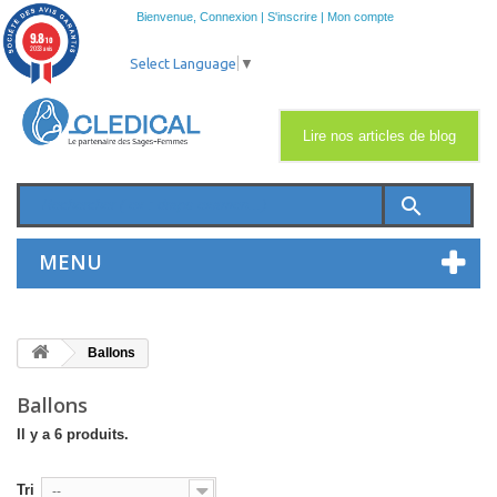
Bienvenue,
Connexion
|
S'inscrire
|
Mon compte
9.8
/10
2033 avis
Select Language
▼
Lire nos articles de blog
search
MENU
Ballons
Ballons
Il y a 6 produits.
Tri
--