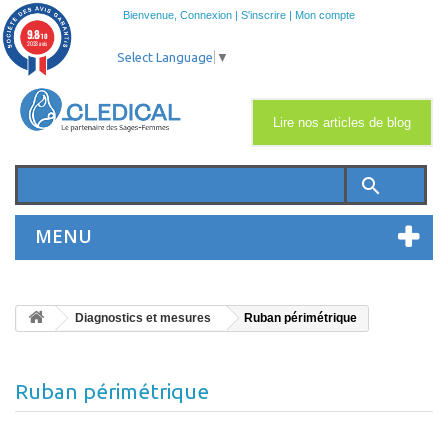
Bienvenue,
Connexion
|
S'inscrire
|
Mon compte
9.8
/10
2033 avis
Select Language
▼
Lire nos articles de blog
search
MENU
Diagnostics et mesures
Ruban périmétrique
Ruban périmétrique