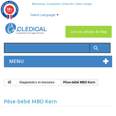
Bienvenue,
Connexion
|
S'inscrire
|
Mon compte
9.8
/10
2033 avis
Select Language
▼
Lire nos articles de blog
search
MENU
Diagnostics et mesures
Pèse-bébé MBD Kern
Pèse-bébé MBD Kern