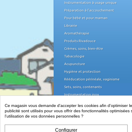
Instrumentation à usage unique
Préparation à l'accouchement
Pour bébé et pour maman
Librairie
Aromathérapie
Produits Rivadouce
Crèmes, soins, bien-être
Tabacologie
Acupuncture
Hygiène et protection
Rééducation périnéale, vaginisme
Sets, soins, contenants
Instrumentation inox
Domicile et organisation
Ce magasin vous demande d'accepter les cookies afin d'optimiser les 
Mobilier médical
publicité sont utilisés pour vous offrir des fonctionnalités optimisé
l'utilisation de vos données personnelles ?
Équipement du cabinet
Papeterie, piles
Configurer