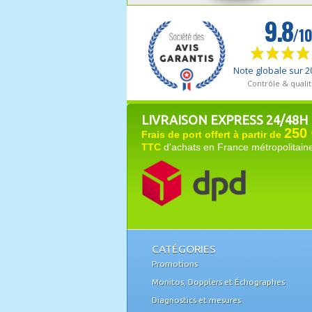
LIVRAISON EXPRESS 24/48H
250 
Frais de port offert à partir de
TTC
d'achats en France métropolitain
CATÉGORIES
Promotions
Monitos, Dopplers et Échographes
Diagnostics et mesures