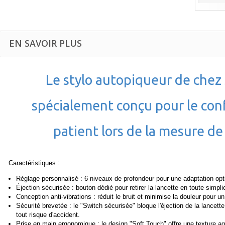
EN SAVOIR PLUS
Le stylo autopiqueur de chez
spécialement conçu pour le con
patient lors de la mesure de
Caractéristiques :
Réglage personnalisé : 6 niveaux de profondeur pour une adaptation op
Éjection sécurisée : bouton dédié pour retirer la lancette en toute simplic
Conception anti-vibrations : réduit le bruit et minimise la douleur pour 
Sécurité brevetée : le "Switch sécurisée" bloque l'éjection de la lancette
tout risque d'accident.
Prise en main ergonomique : le design "Soft Touch" offre une texture agréab