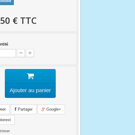
onible
,50 €
TTC
ntité
Ajouter au panier
eet
Partager
Google+
terest
rimer