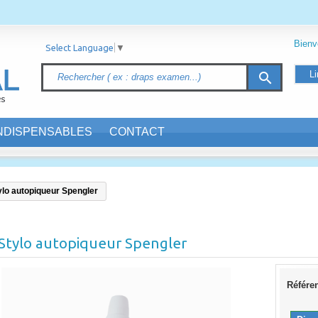
Bien
Select Language
▼
Li
search
INDISPENSABLES
CONTACT
ylo autopiqueur Spengler
Stylo autopiqueur Spengler
Référe