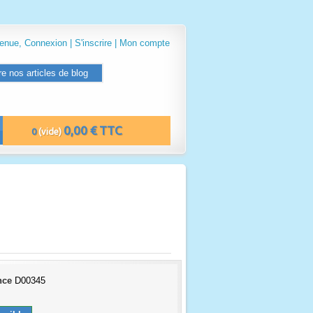
venue,
Connexion
|
S'inscrire
|
Mon compte
re nos articles de blog
0,00 € TTC
0
(vide)
nce
D00345