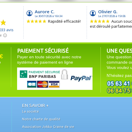
PAIEMENT SÉCURISÉ
UNE QUEST
€
Payer en toute sécurité avec notre
Une question 
e
système de paiement en ligne
commande ou 
Vous voulez u
N'hésitez pas
EN SAVOIR +
La société
Notre charte de qualité
Association Jokko Graine de vie