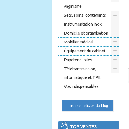
vaginisme
Sets, soins, contenants
Instrumentation inox
Domicile et organisation
Mobilier médical
Équipement du cabinet
Papeterie, piles
Télétransmission,
informatique et TPE
Vos indispensables
Lire nos articles de blog
TOP VENTES