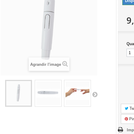
Disp
9
Qua
Agrandir l'image
Tw
Pin
Imp