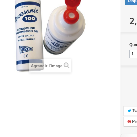
Disp
2
Qua
Agrandir l'image
Tw
Pin