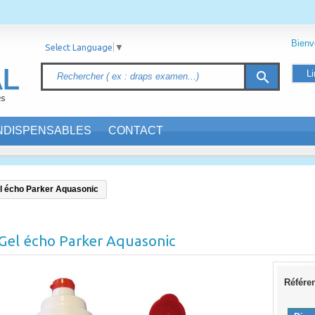
Bien
Select Language
▼
Li
search
INDISPENSABLES
CONTACT
l écho Parker Aquasonic
Gel écho Parker Aquasonic
Référe