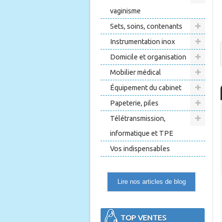
vaginisme
Sets, soins, contenants
Instrumentation inox
Domicile et organisation
Mobilier médical
Équipement du cabinet
Papeterie, piles
Télétransmission,
informatique et TPE
Vos indispensables
Lire nos articles de blog
TOP VENTES