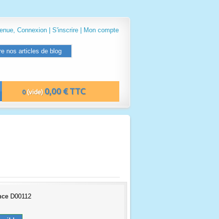
venue,
Connexion
|
S'inscrire
|
Mon compte
re nos articles de blog
0,00 € TTC
0
(vide)
nce
D00112