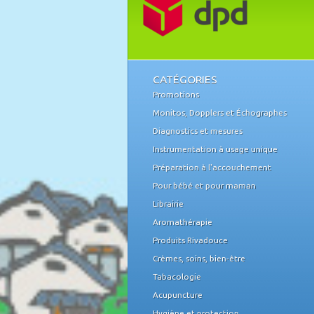
CATÉGORIES
Promotions
Monitos, Dopplers et Échographes
Diagnostics et mesures
Instrumentation à usage unique
Préparation à l'accouchement
Pour bébé et pour maman
Librairie
Aromathérapie
Produits Rivadouce
Crèmes, soins, bien-être
Tabacologie
Acupuncture
Hygiène et protection