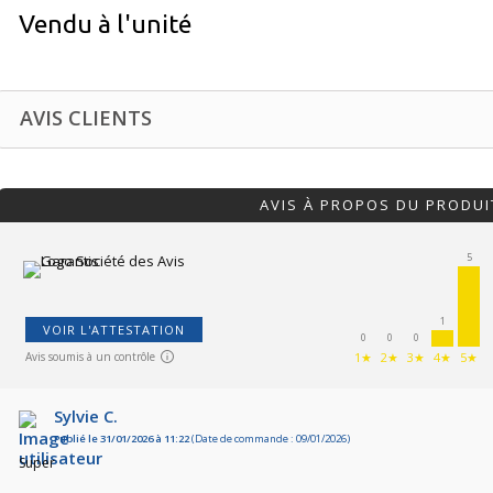
Vendu à l'unité
AVIS CLIENTS
AVIS À PROPOS DU PRODUI
5
1
VOIR L'ATTESTATION
0
0
0
Avis soumis à un contrôle
1★
2★
3★
4★
5★
Sylvie C.
Publié le 31/01/2026 à 11:22
(Date de commande : 09/01/2026)
Super