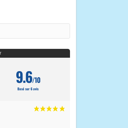
T
9.6
/10
Basé sur 6 avis