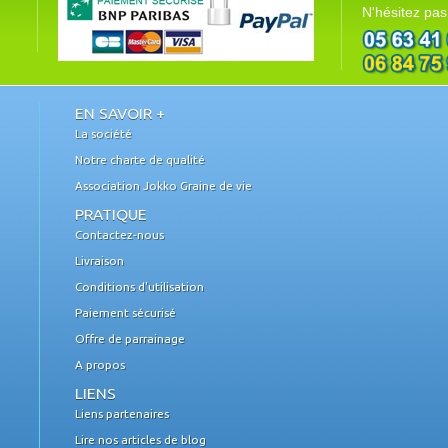
N'hésitez pas
EN SAVOIR +
La société
Notre charte de qualité
Association Jokko Graine de vie
PRATIQUE
Contactez-nous
Livraison
Conditions d'utilisation
Paiement sécurisé
Offre de parrainage
A propos
LIENS
Liens partenaires
Lire nos articles de blog