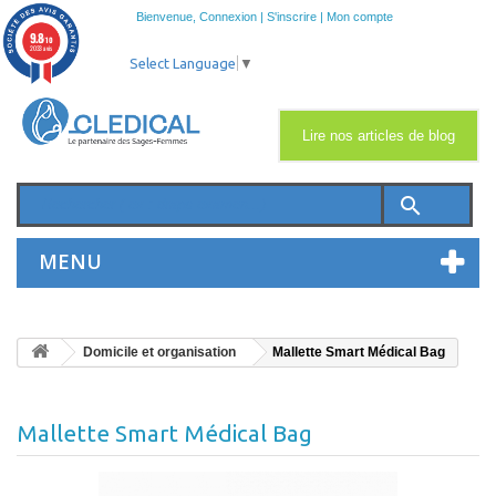
Bienvenue,
Connexion
|
S'inscrire
|
Mon compte
9.8
/10
2033 avis
Select Language
▼
Lire nos articles de blog
search
MENU
Domicile et organisation
Mallette Smart Médical Bag
Mallette Smart Médical Bag