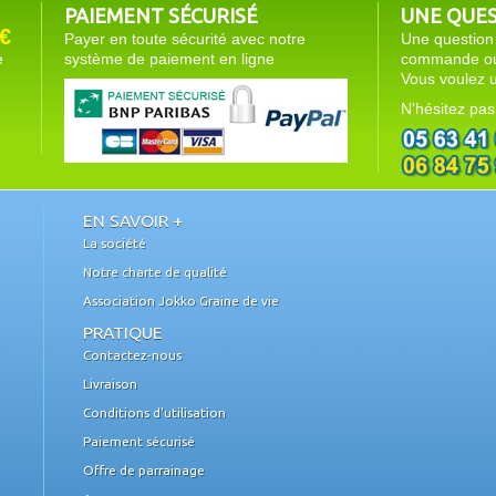
PAIEMENT SÉCURISÉ
UNE QUEST
€
Payer en toute sécurité avec notre
Une question 
e
système de paiement en ligne
commande ou 
Vous voulez u
N'hésitez pas
EN SAVOIR +
La société
Notre charte de qualité
Association Jokko Graine de vie
PRATIQUE
Contactez-nous
Livraison
Conditions d'utilisation
Paiement sécurisé
Offre de parrainage