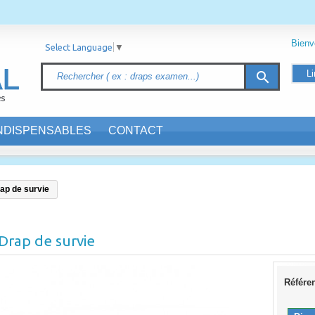
Bien
Select Language
▼
Li
search
INDISPENSABLES
CONTACT
ap de survie
Drap de survie
Référe