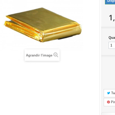
Disp
1
Qua
Agrandir l'image
Tw
Pin