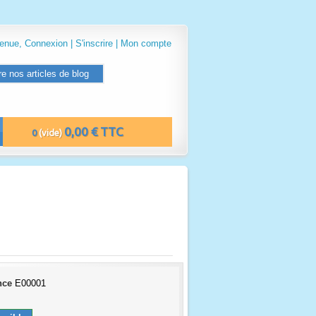
venue,
Connexion
|
S'inscrire
|
Mon compte
re nos articles de blog
0,00 € TTC
0
(vide)
nce
E00001