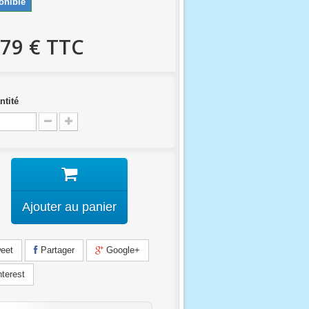
onible
,79 €
TTC
ntité
Ajouter au panier
eet
Partager
Google+
terest