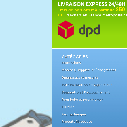
LIVRAISON EXPRESS 24/48H
250 
Frais de port offert à partir de
TTC
d'achats en France métropolitain
CATÉGORIES
Promotions
Monitos, Dopplers et Échographes
Diagnostics et mesures
Instrumentation à usage unique
Préparation à l'accouchement
Pour bébé et pour maman
Librairie
Aromathérapie
Produits Rivadouce