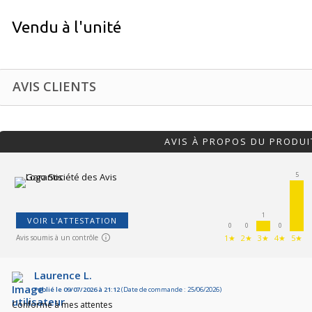
Vendu à l'unité
AVIS CLIENTS
AVIS À PROPOS DU PRODUI
5
1
VOIR L'ATTESTATION
0
0
0
Avis soumis à un contrôle
1★
2★
3★
4★
5★
Laurence L.
Publié le 09/07/2026 à 21:12
(Date de commande : 25/06/2026)
Conforme à mes attentes