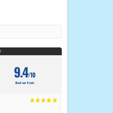
T
9.4
/10
Basé sur 6 avis