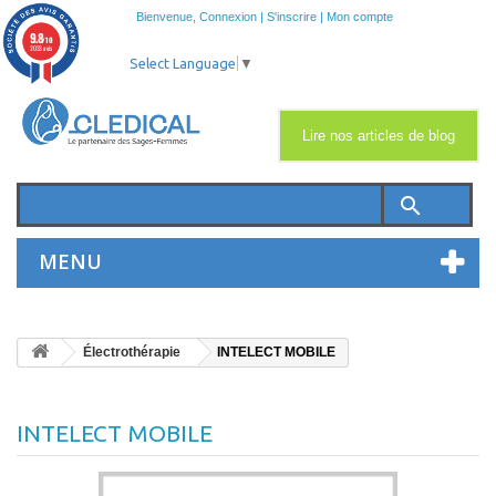
Bienvenue,
Connexion
|
S'inscrire
|
Mon compte
9.8
/10
2033 avis
Select Language
▼
Lire nos articles de blog
search
MENU
Électrothérapie
INTELECT MOBILE
INTELECT MOBILE