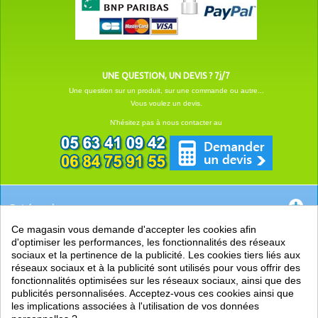
UNE QUESTION, UN DEVIS ? 7j/7
Une question sur un produit, sur une commande ou autre...
Vous voulez un devis.
N'hésitez pas à nous contacter au
Catégories
Ce magasin vous demande d'accepter les cookies afin
EN SAVOIR +
d'optimiser les performances, les fonctionnalités des réseaux
sociaux et la pertinence de la publicité. Les cookies tiers liés aux
PRATIQUE
réseaux sociaux et à la publicité sont utilisés pour vous offrir des
fonctionnalités optimisées sur les réseaux sociaux, ainsi que des
LIENS
publicités personnalisées. Acceptez-vous ces cookies ainsi que
les implications associées à l'utilisation de vos données