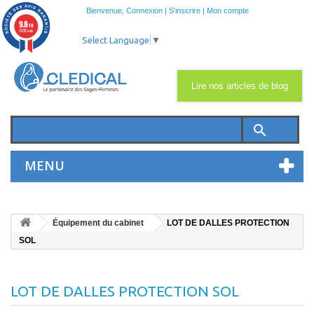
Bienvenue,
Connexion
|
S'inscrire
|
Mon compte
9.8
/10
2033 avis
Select Language
▼
Lire nos articles de blog
search
MENU
Équipement du cabinet
LOT DE DALLES PROTECTION
SOL
LOT DE DALLES PROTECTION SOL