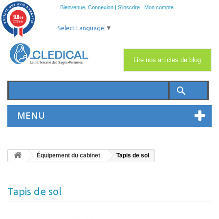
Bienvenue,
Connexion
|
S'inscrire
|
Mon compte
9.8
/10
2033 avis
Select Language
▼
Lire nos articles de blog
search
MENU
Équipement du cabinet
Tapis de sol
Tapis de sol