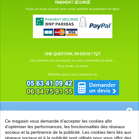
PAIEMENT SÉCURISÉ
Payer en toute sécurité avec notre système de paiement en ligne
UNE QUESTION, UN DEVIS ? 7j/7
Une question sur un produit, sur une commande ou autre...
Vous voulez un devis.
N'hésitez pas à nous contacter au
Catégories
Ce magasin vous demande d'accepter les cookies afin
EN SAVOIR +
d'optimiser les performances, les fonctionnalités des réseaux
sociaux et la pertinence de la publicité. Les cookies tiers liés aux
PRATIQUE
réseaux sociaux et à la publicité sont utilisés pour vous offrir des