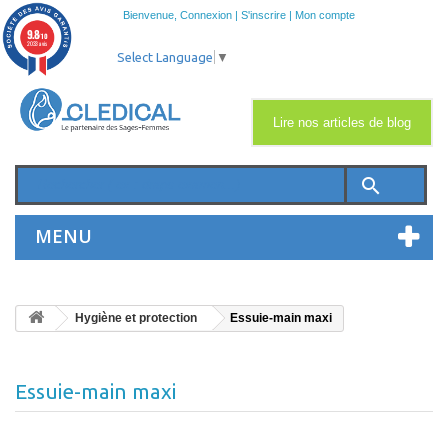
Bienvenue,
Connexion
|
S'inscrire
|
Mon compte
9.8
/10
2033 avis
Select Language
▼
Lire nos articles de blog
search
MENU
Hygiène et protection
Essuie-main maxi
Essuie-main maxi