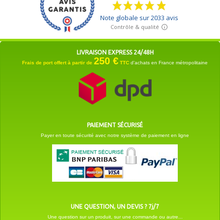
LIVRAISON EXPRESS 24/48H
250 €
Frais de port offert à partir de
TTC
d'achats en France métropolitaine
PAIEMENT SÉCURISÉ
Payer en toute sécurité avec notre système de paiement en ligne
UNE QUESTION, UN DEVIS ? 7j/7
Une question sur un produit, sur une commande ou autre...