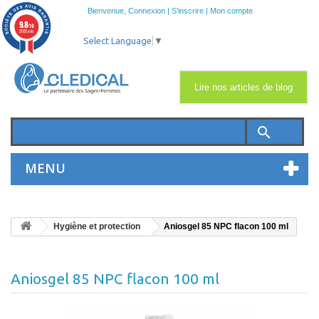
Bienvenue,
Connexion
|
S'inscrire
|
Mon compte
9.8
/10
2033 avis
Select Language
▼
Lire nos articles de blog
search
MENU
Hygiène et protection
Aniosgel 85 NPC flacon 100 ml
Aniosgel 85 NPC flacon 100 ml