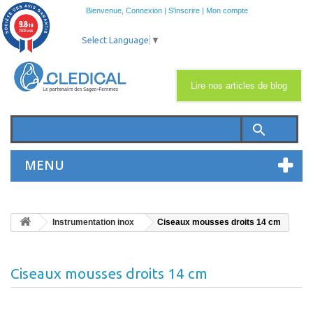
Bienvenue,
Connexion
|
S'inscrire
|
Mon compte
9.8
/10
2033 avis
Select Language
▼
Lire nos articles de blog
search
MENU
Instrumentation inox
Ciseaux mousses droits 14 cm
Ciseaux mousses droits 14 cm