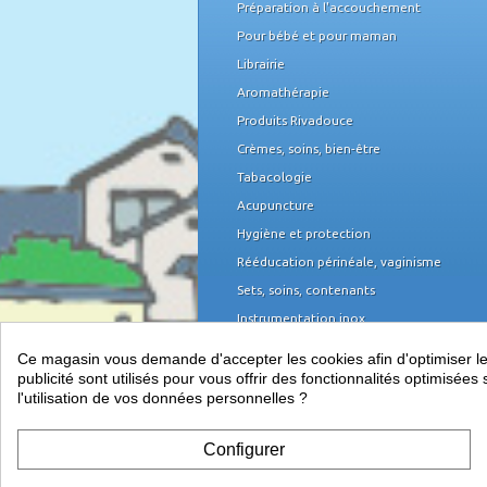
Préparation à l'accouchement
Pour bébé et pour maman
Librairie
Aromathérapie
Produits Rivadouce
Crèmes, soins, bien-être
Tabacologie
Acupuncture
Hygiène et protection
Rééducation périnéale, vaginisme
Sets, soins, contenants
Instrumentation inox
Domicile et organisation
Ce magasin vous demande d'accepter les cookies afin d'optimiser les 
Mobilier médical
publicité sont utilisés pour vous offrir des fonctionnalités optimisé
l'utilisation de vos données personnelles ?
Équipement du cabinet
Papeterie, piles
Configurer
Télétransmission, informatique et TPE