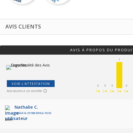
AVIS CLIENTS
AVIS À PROPOS DU PRODUI
1
VOIR L'ATTESTATION
0
0
0
0
Avis soumis à un contrôle
1★
2★
3★
4★
5★
Nathalie C.
Publié le 27/09/2016 à 10:32
bien