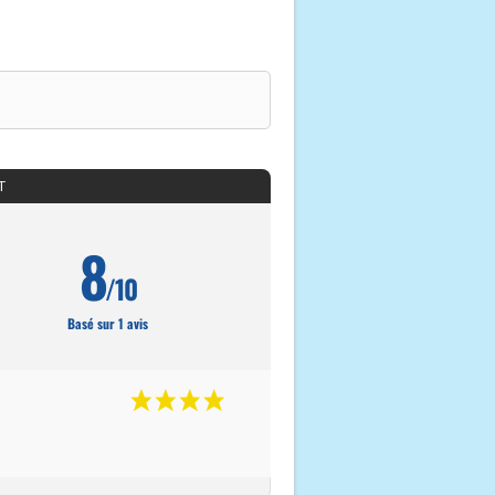
T
8
/10
Basé sur 1 avis