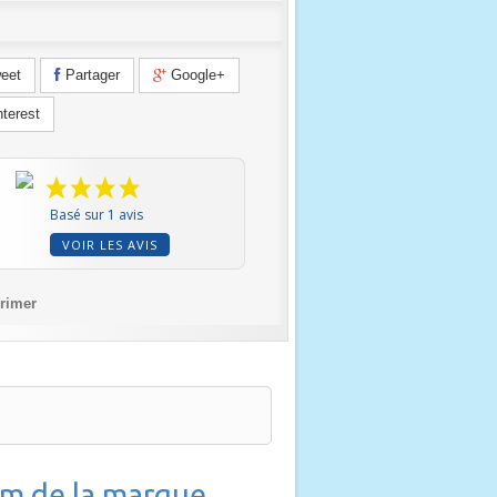
eet
Partager
Google+
terest
Basé sur 1 avis
VOIR LES AVIS
rimer
cm de la marque