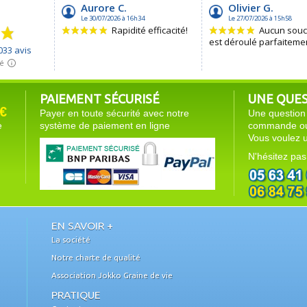
PAIEMENT SÉCURISÉ
UNE QUEST
€
Payer en toute sécurité avec notre
Une question 
e
système de paiement en ligne
commande ou 
Vous voulez u
N'hésitez pas
EN SAVOIR +
La société
Notre charte de qualité
Association Jokko Graine de vie
PRATIQUE