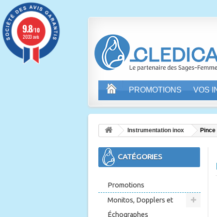
9.8
/10
2033 avis
PROMOTIONS
VOS 
Instrumentation inox
Pince
CATÉGORIES
Promotions
Monitos, Dopplers et
Échographes