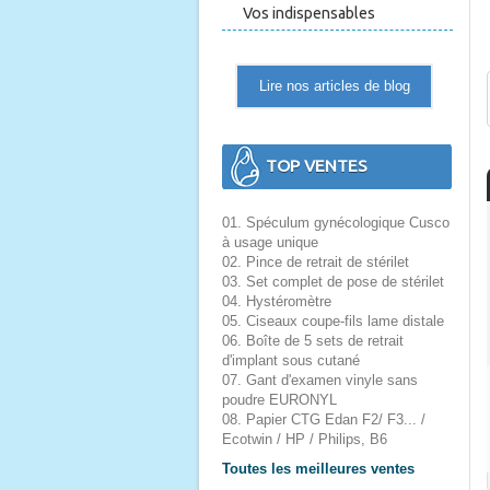
Vos indispensables
Lire nos articles de blog
TOP VENTES
01. Spéculum gynécologique Cusco
à usage unique
02. Pince de retrait de stérilet
03. Set complet de pose de stérilet
04. Hystéromètre
05. Ciseaux coupe-fils lame distale
06. Boîte de 5 sets de retrait
d'implant sous cutané
07. Gant d'examen vinyle sans
poudre EURONYL
08. Papier CTG Edan F2/ F3... /
Ecotwin / HP / Philips, B6
Toutes les meilleures ventes