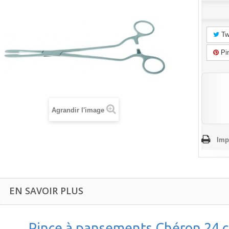
Tw
Pin
Agrandir l'image
Imp
EN SAVOIR PLUS
Pince à pansements Chéron 24 