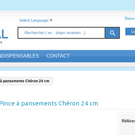
Bien
Select Language
▼
Li
search
INDISPENSABLES
CONTACT
 à pansements Chéron 24 cm
Pince à pansements Chéron 24 cm
Référe