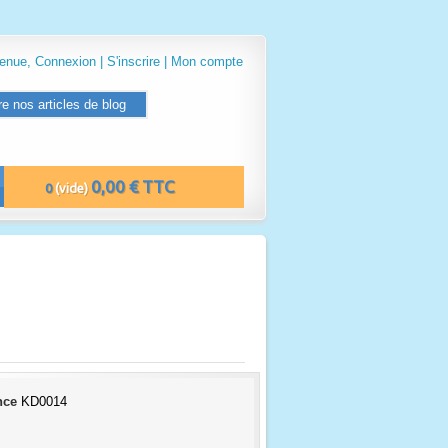
venue,
Connexion
|
S'inscrire
|
Mon compte
re nos articles de blog
0,00 € TTC
0
(vide)
nce
KD0014