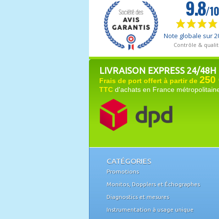
LIVRAISON EXPRESS 24/48H
250 
Frais de port offert à partir de
TTC
d'achats en France métropolitain
CATÉGORIES
Promotions
Monitos, Dopplers et Échographes
Diagnostics et mesures
Instrumentation à usage unique