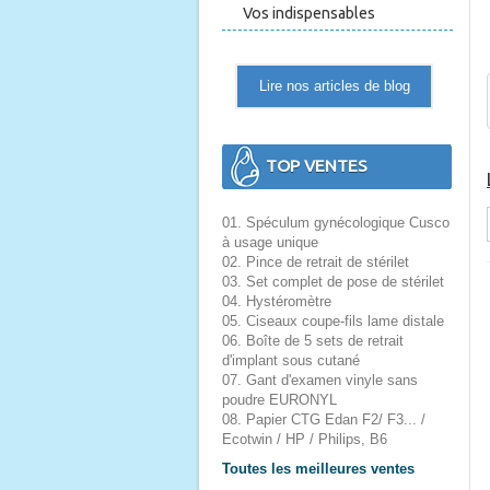
Vos indispensables
Lire nos articles de blog
TOP VENTES
01. Spéculum gynécologique Cusco
à usage unique
02. Pince de retrait de stérilet
03. Set complet de pose de stérilet
04. Hystéromètre
05. Ciseaux coupe-fils lame distale
06. Boîte de 5 sets de retrait
d'implant sous cutané
07. Gant d'examen vinyle sans
poudre EURONYL
08. Papier CTG Edan F2/ F3... /
Ecotwin / HP / Philips, B6
Toutes les meilleures ventes