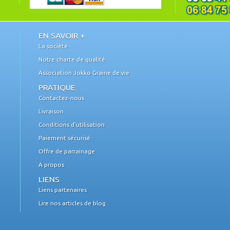
EN SAVOIR +
La société
Notre charte de qualité
Association Jokko Graine de vie
PRATIQUE
Contactez-nous
Livraison
Conditions d'utilisation
Paiement sécurisé
Offre de parrainage
A propos
LIENS
Liens partenaires
Lire nos articles de blog