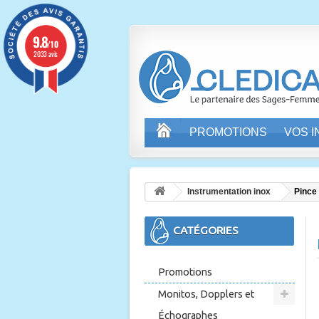
9.8
/10
2033 avis
PROMOTIONS
VOS 
Instrumentation inox
Pince
CATÉGORIES
Promotions
Monitos, Dopplers et
Échographes