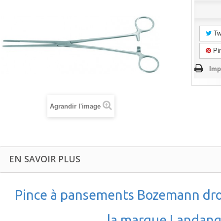
Tw
Pin
Imp
Agrandir l'image
EN SAVOIR PLUS
Pince à pansements Bozemann droi
la marque Landang