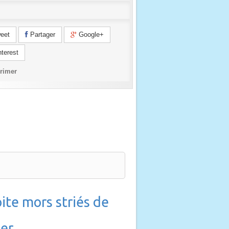
eet
Partager
Google+
terest
rimer
te mors striés de
er