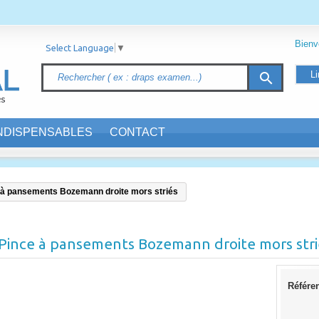
Bien
Select Language
▼
Li
search
INDISPENSABLES
CONTACT
 à pansements Bozemann droite mors striés
Pince à pansements Bozemann droite mors stri
Référe