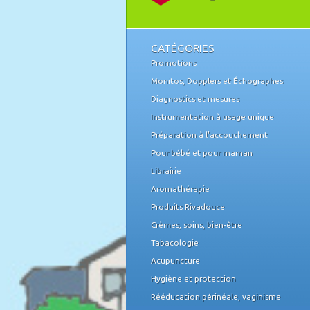
CATÉGORIES
Promotions
Monitos, Dopplers et Échographes
Diagnostics et mesures
Instrumentation à usage unique
Préparation à l'accouchement
Pour bébé et pour maman
Librairie
Aromathérapie
Produits Rivadouce
Crèmes, soins, bien-être
Tabacologie
Acupuncture
Hygiène et protection
Rééducation périnéale, vaginisme