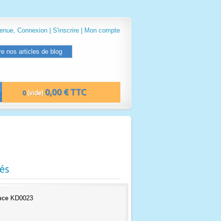
venue,
Connexion
|
S'inscrire
|
Mon compte
re nos articles de blog
0,00 € TTC
0
(vide)
és
nce
KD0023