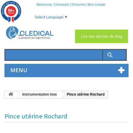
Bienvenue,
Connexion
|
S'inscrire
|
Mon compte
9.8
/10
2033 avis
Select Language
▼
Lire nos articles de blog
search
MENU
Instrumentation inox
Pince utérine Rochard
Pince utérine Rochard