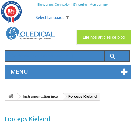
Bienvenue,
Connexion
|
S'inscrire
|
Mon compte
9.8
/10
2033 avis
Select Language
▼
Lire nos articles de blog
search
MENU
Instrumentation inox
Forceps Kieland
Forceps Kieland