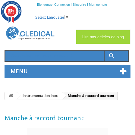
Bienvenue,
Connexion
|
S'inscrire
|
Mon compte
9.8
/10
2033 avis
Select Language
▼
Lire nos articles de blog
search
MENU
Instrumentation inox
Manche à raccord tournant
Manche à raccord tournant