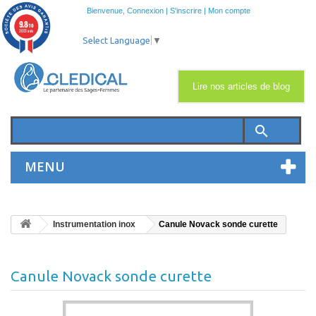
Bienvenue,
Connexion
|
S'inscrire
|
Mon compte
9.8
/10
2033 avis
Select Language
▼
Lire nos articles de blog
search
MENU
Instrumentation inox
Canule Novack sonde curette
Canule Novack sonde curette