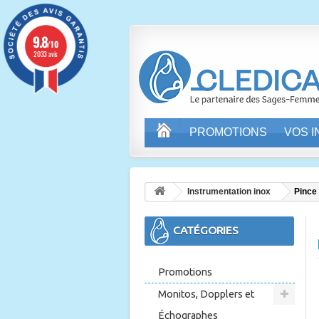
9.8
/10
2033 avis
PROMOTIONS
VOS 
Instrumentation inox
Pince
CATÉGORIES
Promotions
Monitos, Dopplers et
Échographes