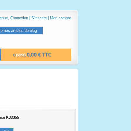
venue,
Connexion
|
S'inscrire
|
Mon compte
re nos articles de blog
0,00 € TTC
0
(vide)
nce
K00355