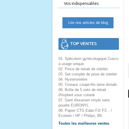
Vos indispensables
Lire nos articles de blog
TOP VENTES
01. Spéculum gynécologique Cusco
à usage unique
02. Pince de retrait de stérilet
03. Set complet de pose de stérilet
04. Hystéromètre
05. Ciseaux coupe-fils lame distale
06. Boîte de 5 sets de retrait
d'implant sous cutané
07. Gant d'examen vinyle sans
poudre EURONYL
08. Papier CTG Edan F2/ F3... /
Ecotwin / HP / Philips, B6
Toutes les meilleures ventes