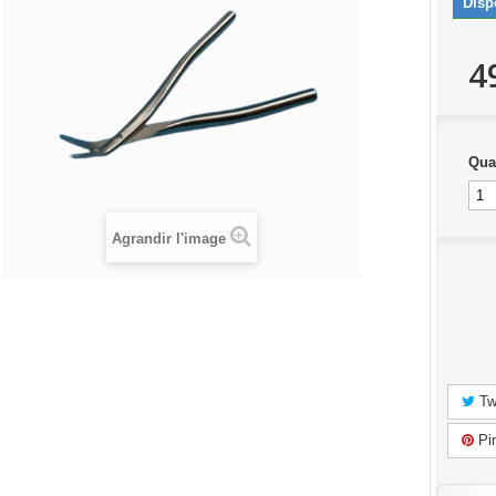
Disp
4
Qua
Agrandir l'image
Tw
Pin