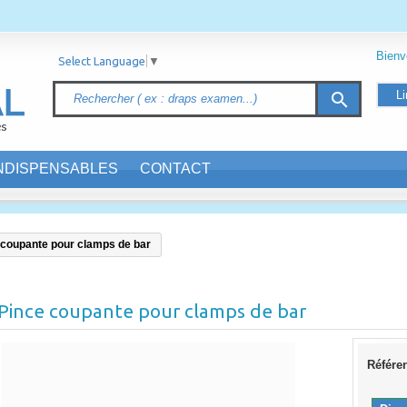
Bien
Select Language
▼
Li
search
INDISPENSABLES
CONTACT
 coupante pour clamps de bar
Pince coupante pour clamps de bar
Référe