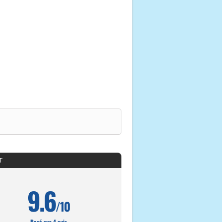
T
9.6
/10
Basé sur 4 avis