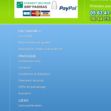
N'hésitez pas
EN SAVOIR +
La société
Notre charte de qualité
Association Jokko Graine de vie
PRATIQUE
Contactez-nous
Livraison
Conditions d'utilisation
Paiement sécurisé
Offre de parrainage
A propos
LIENS
Liens partenaires