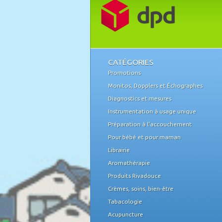
CATÉGORIES
Promotions
Monitos, Dopplers et Échographes
Diagnostics et mesures
Instrumentation à usage unique
Préparation à l'accouchement
Pour bébé et pour maman
Librairie
Aromathérapie
Produits Rivadouce
Crèmes, soins, bien-être
Tabacologie
Acupuncture