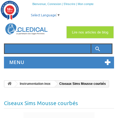
Bienvenue,
Connexion
|
S'inscrire
|
Mon compte
9.8
/10
2033 avis
Select Language
▼
Lire nos articles de blog
search
MENU
Instrumentation inox
Ciseaux Sims Mousse courbés
Ciseaux Sims Mousse courbés