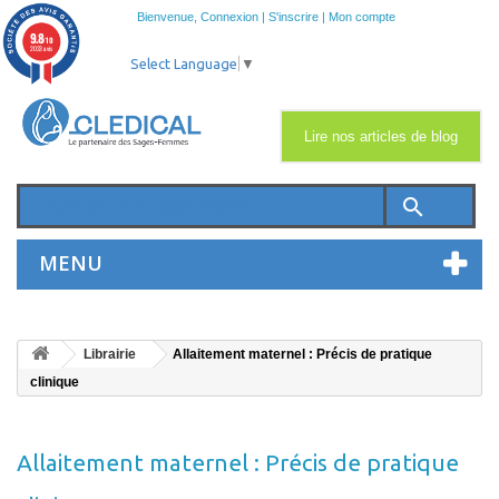
Bienvenue,
Connexion
|
S'inscrire
|
Mon compte
9.8
/10
2033 avis
Select Language
▼
Lire nos articles de blog
search
MENU
Librairie
Allaitement maternel : Précis de pratique
clinique
Allaitement maternel : Précis de pratique