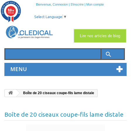
Bienvenue,
Connexion
|
S'inscrire
|
Mon compte
9.8
/10
2033 avis
Select Language
▼
Lire nos articles de blog
search
MENU
Boîte de 20 ciseaux coupe-fils lame distale
Boîte de 20 ciseaux coupe-fils lame distale