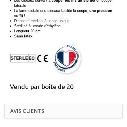
Les ciseaux servent à
couper les fils du stérilet
en coupe
latérale
La lame distale des ciseaux facilite la coupe,
une pression
suffit
!
Dispositif médical à usage unique
Stérilisé à l'oxyde d'éthylène
Longueur 26 cm
Sans latex
Vendu par boîte de 20
AVIS CLIENTS