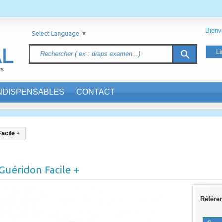
Bien
Select Language
▼
Li
search
INDISPENSABLES
CONTACT
acile +
Guéridon Facile +
Référe