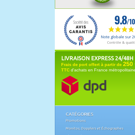
LIVRAISON EXPRESS 24/48H
250 
Frais de port offert à partir de
TTC
d'achats en France métropolitain
CATÉGORIES
Promotions
Monitos, Dopplers et Échographes