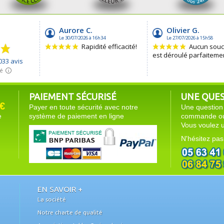
PAIEMENT SÉCURISÉ
UNE QUEST
€
Payer en toute sécurité avec notre
Une question 
e
système de paiement en ligne
commande ou 
Vous voulez u
N'hésitez pas
EN SAVOIR +
La société
Notre charte de qualité