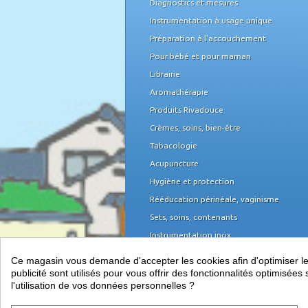
Diagnostics et mesures
Instrumentation à usage unique
Préparation à l'accouchement
Pour bébé et pour maman
Librairie
Aromathérapie
Produits Rivadouce
Crèmes, soins, bien-être
Tabacologie
Acupuncture
Hygiène et protection
Rééducation périnéale, vaginisme
Sets, soins, contenants
Instrumentation inox
Domicile et organisation
Ce magasin vous demande d'accepter les cookies afin d'optimiser les 
Mobilier médical
publicité sont utilisés pour vous offrir des fonctionnalités optimisé
l'utilisation de vos données personnelles ?
Équipement du cabinet
Papeterie, piles