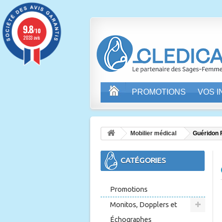
9.8
/10
2033 avis
PROMOTIONS
VOS 
Mobilier médical
Guéridon F
CATÉGORIES
Promotions
Monitos, Dopplers et
Échographes