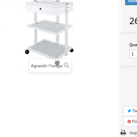
Sous
2
Qua
Agrandir l'image
Tw
Pin
Imp