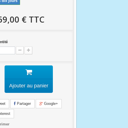
 dix jours
69,00 €
TTC
ntité
Ajouter au panier
eet
Partager
Google+
terest
rimer