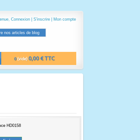
venue,
Connexion
|
S'inscrire
|
Mon compte
re nos articles de blog
0,00 € TTC
0
(vide)
nce
HD0158