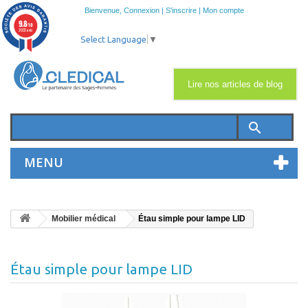
Bienvenue,
Connexion
|
S'inscrire
|
Mon compte
9.8
/10
2033 avis
Select Language
▼
Lire nos articles de blog
search
MENU
Mobilier médical
Étau simple pour lampe LID
Étau simple pour lampe LID