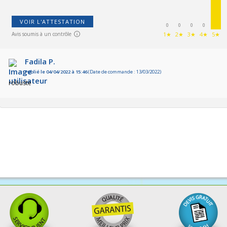
VOIR L'ATTESTATION
0
0
0
0
Avis soumis à un contrôle
1★
2★
3★
4★
5★
Fadila P.
Publié le 04/04/2022 à 15:46
(Date de commande : 13/03/2022)
robuste