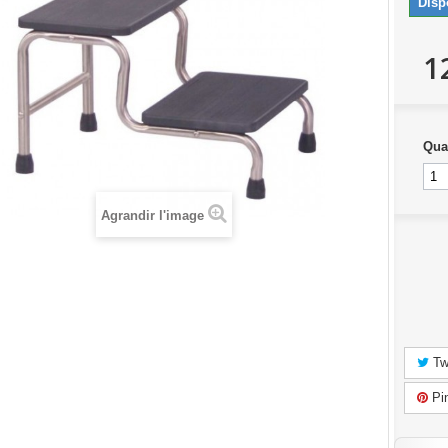
Disp
1
Qua
Agrandir l'image
Tw
Pin