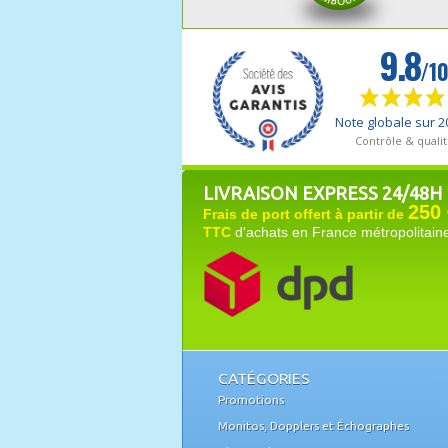
LIVRAISON EXPRESS 24/48H
250 
Frais de port offert à partir de
TTC
d'achats en France métropolitain
CATÉGORIES
Promotions
Monitos, Dopplers et Échographes