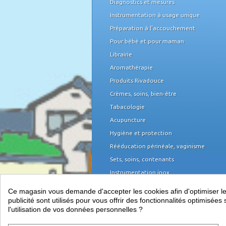
Diagnostics et mesures
Instrumentation à usage unique
Préparation à l'accouchement
Pour bébé et pour maman
Librairie
Aromathérapie
Produits Rivadouce
Crèmes, soins, bien-être
Tabacologie
Acupuncture
Hygiène et protection
Rééducation périnéale, vaginisme
Sets, soins, contenants
Instrumentation inox
Domicile et organisation
Ce magasin vous demande d'accepter les cookies afin d'optimiser les 
Mobilier médical
publicité sont utilisés pour vous offrir des fonctionnalités optimisé
l'utilisation de vos données personnelles ?
Équipement du cabinet
Papeterie, piles