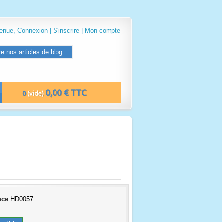
venue,
Connexion
|
S'inscrire
|
Mon compte
re nos articles de blog
0,00 € TTC
0
(vide)
nce
HD0057