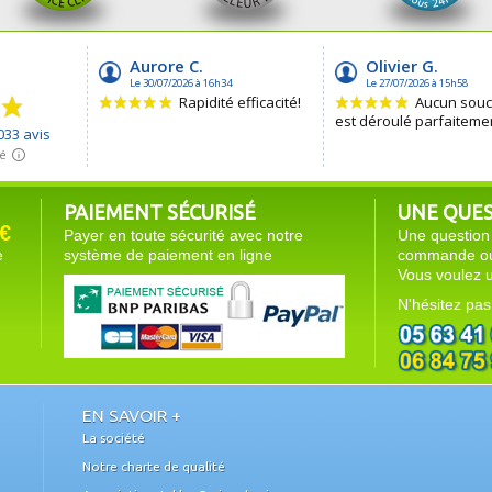
PAIEMENT SÉCURISÉ
UNE QUEST
€
Payer en toute sécurité avec notre
Une question 
e
système de paiement en ligne
commande ou 
Vous voulez u
N'hésitez pas
EN SAVOIR +
La société
Notre charte de qualité