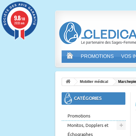
9.8
/10
2033 avis
PROMOTIONS
VOS 
Mobilier médical
Marchepie
CATÉGORIES
Promotions
Monitos, Dopplers et
Échographes