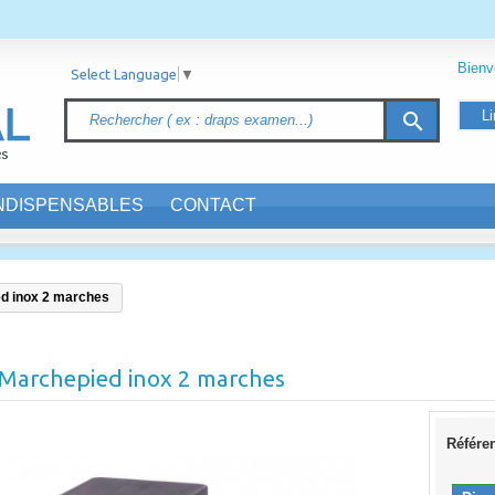
Bien
Select Language
▼
Li
search
INDISPENSABLES
CONTACT
d inox 2 marches
Marchepied inox 2 marches
Référe