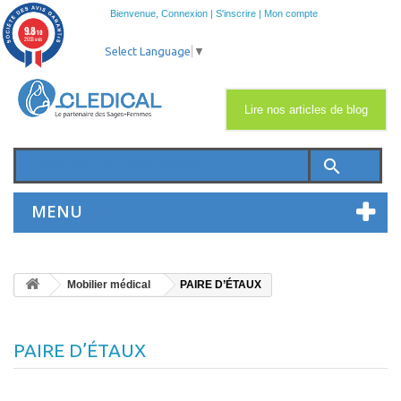
Bienvenue,
Connexion
|
S'inscrire
|
Mon compte
9.8
/10
2033 avis
Select Language
▼
Lire nos articles de blog
search
MENU
Mobilier médical
PAIRE D’ÉTAUX
PAIRE D’ÉTAUX