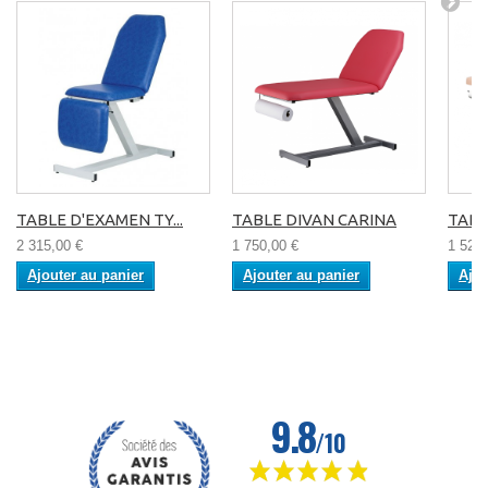
TABLE D'EXAMEN TY...
TABLE DIVAN CARINA
TABL
2 315,00 €
1 750,00 €
1 520,
Ajouter au panier
Ajouter au panier
Ajou